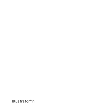
Kozo
Illustrator*in