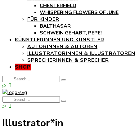
CHESTERFIELD
WHISPERING FLOWERS OF JUNE
FÜR KINDER
BALTHASAR
SCHWEIN GEHABT, PEPE!
KÜNSTLERINNEN UND KÜNSTLER
AUTORINNEN & AUTOREN
ILLUSTRATORINNEN & ILLUSTRATOREN
SPRECHERINNEN & SPRECHER
SHOP
Search
Type
for:
and
hit
enter
Search
Type
for:
and
hit
enter
Illustrator*in